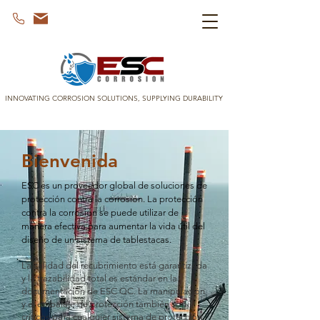
INNOVATING CORROSION SOLUTIONS, SUPPLYING DURABILITY
Bienvenida
ESC es un proveedor global de soluciones de
protección contra la corrosión. La protección
contra la corrosión se puede utilizar de
manera efectiva para aumentar la vida útil del
diseño de un sistema de tablestacas.
La calidad del recubrimiento está garantizada
y la trazabilidad total es estándar en la
documentación de ESC QC. La manipulación
y el embalaje de protección también son
críticos para cualquier sistema de protección