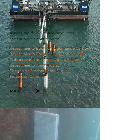
contra la corrosión. Los ingenieros de control
de calidad de ESC están dedicados a
prevenir cualquier daño del producto en
cualquier etapa de entrega a su sitio.
Avance rápido a nuestros productos
haciendo clic a continuación:
Revestimiento Epoxi de Alquitrán de Carbón
Revestimiento Epoxi de Escamas de Vidrio
Galvanización por Inmersión en Caliente
Revestimiento Anticorrosivo
Sistema de Revestimiento Dúplex
Protección Catódica
MÁS