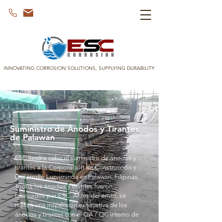
INNOVATING CORROSION SOLUTIONS, SUPPLYING DURABILITY
Suministro de Ánodos y Tirantes
de Palawan
ESC llevó a cabo el suministro de ánodos y
tirantes a la Corporación de Construcción y
Desarrollo Luzviminda en Palawan, Filipinas.
Todos los ánodos y tirantes fueron
fabricados por ESC. Antes del envío, se
realizó una inspección exhaustiva de los
ánodos y tirantes con el QA / QC interno de