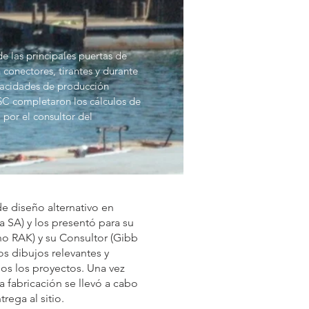
e las principales puertas de
 conectores, tirantes y durante
apacidades de producción
 ESC completaron los cálculos de
 por el consultor del
de diseño alternativo en
 SA) y los presentó para su
no RAK) y su Consultor (Gibb
s dibujos relevantes y
dos los proyectos. Una vez
a fabricación se llevó a cabo
rega al sitio.