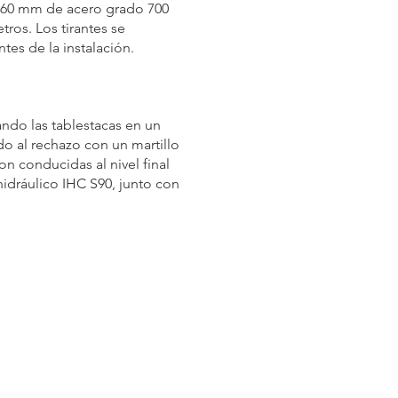
 M60 mm de acero grado 700
tros. Los tirantes se
tes de la instalación.
ando las tablestacas en un
o al rechazo con un martillo
ron conducidas al nivel final
idráulico IHC S90, junto con