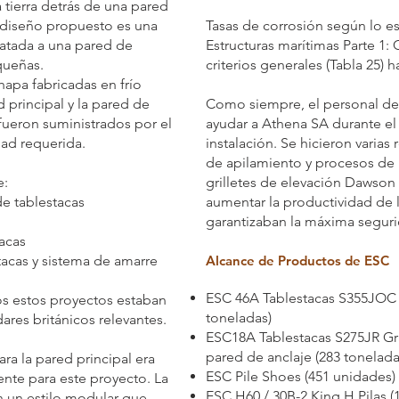
 tierra detrás de una pared
 diseño propuesto es una
Tasas de corrosión según lo e
 atada a una pared de
Estructuras marítimas Parte 1:
queñas.
criterios generales (Tabla 25) 
hapa fabricadas en frío
 principal y la pared de
Como siempre, el personal de 
fueron suministrados por el
ayudar a Athena SA durante el
dad requerida.
instalación. Se hicieron vari
de apilamiento y procesos de
e:
grilletes de elevación Dawson
de tablestacas
aumentar la productividad de l
garantizaban la máxima seguri
acas
tacas y sistema de amarre
Alcance de Productos de ESC
ESC 46A Tablestacas S355JOC 
os estos proyectos estaban
toneladas)
res británicos relevantes.
ESC18A Tablestacas S275JR Gr
pared de anclaje (283 tonelada
ra la pared principal era
ESC Pile Shoes (451 unidades)
nte para este proyecto. La
ESC H60 / 30B-2 King H Pilas (
n un estilo modular que