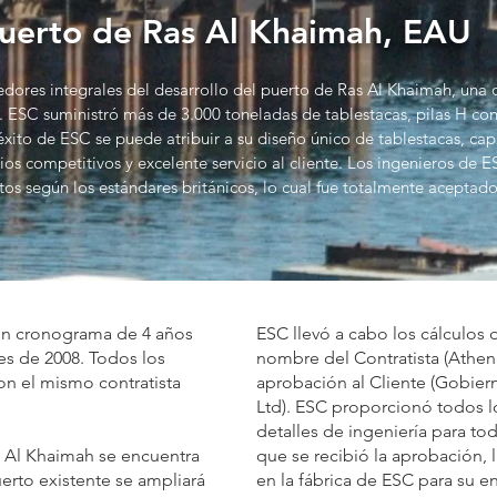
Puerto de Ras Al Khaimah, EAU
dores integrales del desarrollo del puerto de Ras Al Khaimah, una d
. ESC suministró más de 3.000 toneladas de tablestacas, pilas H con
l éxito de ESC se puede atribuir a su diseño único de tablestacas, c
cios competitivos y excelente servicio al cliente. Los ingenieros de
os según los estándares británicos, lo cual fue totalmente aceptado
 un cronograma de 4 años
ESC llevó a cabo los cálculos 
es de 2008. Todos los
nombre del Contratista (Athena
on el mismo contratista
aprobación al Cliente (Gobier
Ltd). ESC proporcionó todos lo
detalles de ingeniería para to
s Al Khaimah se encuentra
que se recibió la aprobación, l
erto existente se ampliará
en la fábrica de ESC para su ent