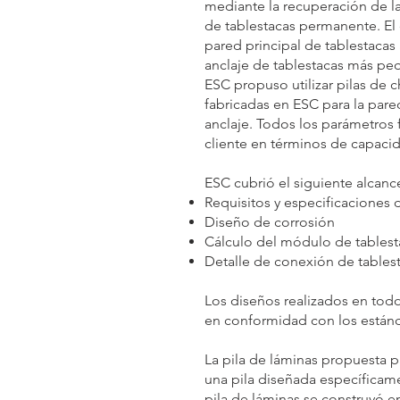
mediante la recuperación de la
de tablestacas permanente. El
pared principal de tablestacas
anclaje de tablestacas más pe
ESC propuso utilizar pilas de c
fabricadas en ESC para la pared
anclaje. Todos los parámetros 
cliente en términos de capaci
ESC cubrió el siguiente alcanc
Requisitos y especificaciones 
Diseño de corrosión
Cálculo del módulo de tablest
Detalle de conexión de tables
Los diseños realizados en tod
en conformidad con los estánda
La pila de láminas propuesta pa
una pila diseñada específicame
pila de láminas se construyó e