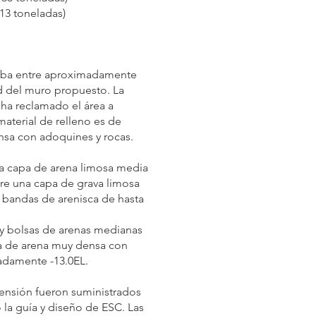
113 toneladas)
taba entre aproximadamente
ad del muro propuesto. La
 ha reclamado el área a
aterial de relleno es de
nsa con adoquines y rocas.
na capa de arena limosa media
re una capa de grava limosa
bandas de arenisca de hasta
y bolsas de arenas medianas
a de arena muy densa con
adamente -13.0EL.
xtensión fueron suministrados
 la guía y diseño de ESC. Las