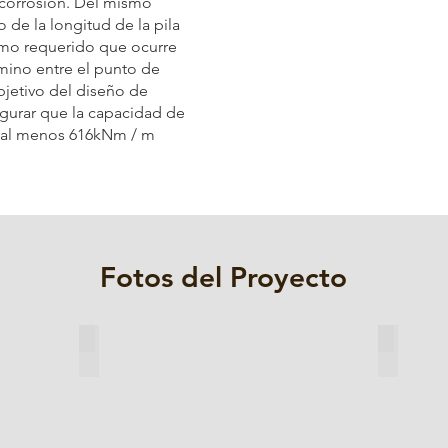
corrosión. Del mismo
de la longitud de la pila
mo requerido que ocurre
ino entre el punto de
objetivo del diseño de
segurar que la capacidad de
 al menos 616kNm / m
Fotos del Proyecto
Sección Dibujo del Muro del Muelle
Paseo de P