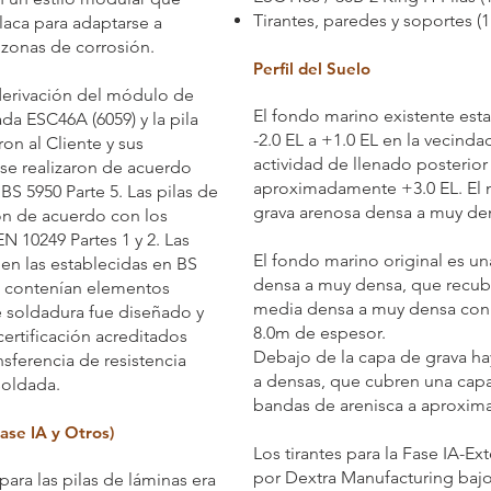
Tirantes, paredes y soportes (
placa para adaptarse a
 zonas de corrosión.
Perfil del Suelo
derivación del módulo de
El fondo marino existente es
ada ESC46A (6059) y la pila
-2.0 EL a +1.0 EL en la vecind
on al Cliente y sus
actividad de llenado posterior
 se realizaron de acuerdo
aproximadamente +3.0 EL. El m
BS 5950 Parte 5. Las pilas de
grava arenosa densa a muy de
on de acuerdo con los
N 10249 Partes 1 y 2. Las
El fondo marino original es u
en las establecidas en BS
densa a muy densa, que recub
as contenían elementos
media densa a muy densa con 
 soldadura fue diseñado y
8.0m de espesor.
rtificación acreditados
Debajo de la capa de grava ha
nsferencia de resistencia
a densas, que cubren una cap
soldada.
bandas de arenisca a aproxim
ase IA y Otros)
Los tirantes para la Fase IA-E
por Dextra Manufacturing bajo
ara las pilas de láminas era