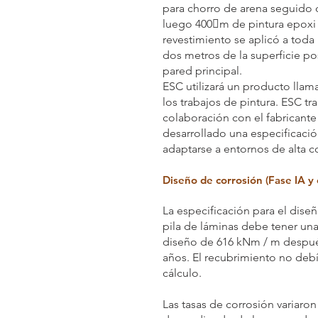
para chorro de arena seguido
luego 400m de pintura epoxi d
revestimiento se aplicó a toda l
dos metros de la superficie pos
pared principal.
ESC utilizará un producto lla
los trabajos de pintura. ESC tr
colaboración con el fabricante
desarrollado una especificació
adaptarse a entornos de alta c
Diseño de corrosión (Fase IA y 
La especificación para el dise
pila de láminas debe tener u
diseño de 616 kNm / m despué
años. El recubrimiento no debí
cálculo.
Las tasas de corrosión variaron 