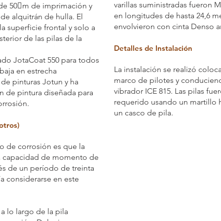
varillas suministradas fueron
 de 50m de imprimación y
en longitudes de hasta 24,6 me
e alquitrán de hulla. El
envolvieron con cinta Denso an
a superficie frontal y solo a
terior de las pilas de la
Detalles de Instalación
mado JotaCoat 550 para todos
La instalación se realizó coloc
abaja en estrecha
marco de pilotes y conduciend
 de pinturas Jotun y ha
vibrador ICE 815. Las pilas fue
n de pintura diseñada para
requerido usando un martillo h
orrosión.
un casco de pila.
otros)
ño de corrosión es que la
na capacidad de momento de
s de un período de treinta
a considerarse en este
a lo largo de la pila