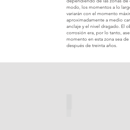
dependiendo de las zonas de 
modo, los momentos a lo largo 
variarán con el momento máxi
aproximadamente a medio cam
anclaje y el nivel dragado. El 
corrosión era, por lo tanto, a
momento en esta zona sea de
después de treinta años.
Concepto Dibujos 3D de Puerto