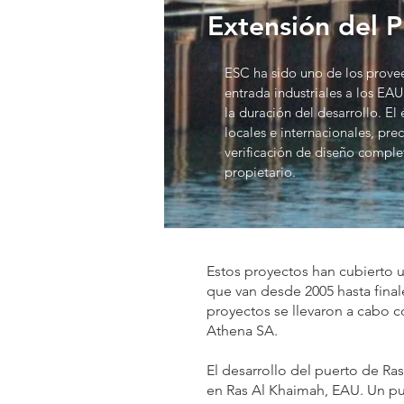
Extensión del 
ESC ha sido uno de los provee
entrada industriales a los EAU
la duración del desarrollo. E
locales e internacionales, pre
verificación de diseño complet
propietario.
Estos proyectos han cubierto
que van desde 2005 hasta final
proyectos se llevaron a cabo c
Athena SA.
El desarrollo del puerto de Ra
en Ras Al Khaimah, EAU. Un pu