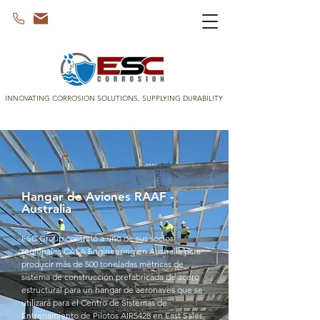
INNOVATING CORROSION SOLUTIONS, SUPPLYING DURABILITY
Hangar de Aviones RAAF -
Australia
ESC Group contrató a uno de sus socios
regionales CASA Engineering en Australia para
producir más de 500 toneladas métricas de
sistema de construcción prefabricada de acero
estructural para un hangar de aeronaves que se
utilizará para el Centro de Sistemas de
Entrenamiento de Pilotos AIR5428 en East Sales,