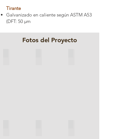
Tirante
Galvanizado en caliente según ASTM A53
(DFT: 50 µm
Fotos del Proyecto
Pila
Pila
Tubo
H
de
Pintado
Recubierta
Lámina
SSAW
Revestida
de
CRZ
Condición
Tirante
Tirante
Ambiental
Galvanizado
Galvanizado
Controlada