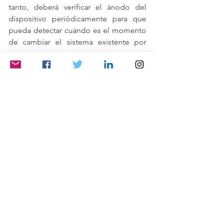
tanto, deberá verificar el ánodo del 
dispositivo periódicamente para que 
pueda detectar cuándo es el momento 
de cambiar el sistema existente por 
uno nuevo.
Sabrás que es hora de un nuevo ánodo 
de sacrificio cuando el ánodo se 
consume completamente por la 
corrosión.
¿Qué Metal Debo 
Utilizar para los Ánodos 
de Sacrificio?
Los ánodos de sacrificio normalmente 
vienen en tres metales: aluminio, 
magnesio y zinc.