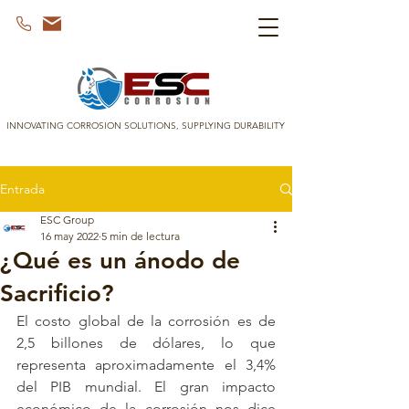
INNOVATING CORROSION SOLUTIONS, SUPPLYING DURABILITY
Entrada
ESC Group
16 may 2022
5 min de lectura
¿Qué es un ánodo de
Sacrificio?
El 
costo global de la corrosión
 es de 
2,5 billones de dólares, lo que 
representa aproximadamente el 3,4% 
del PIB mundial. El gran impacto 
económico de la corrosión nos dice 